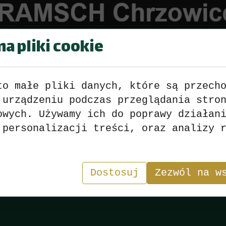
a pliki cookie
to małe pliki danych, które są przech
 urządzeniu podczas przeglądania stro
ATA-RAMSCH-CHRZOWICE---sezon
owych. Używamy ich do poprawy działan
 personalizacji treści, oraz analizy 
Wyniki
>>>
zobacz
<<<
Dostosuj
Zezwól na w