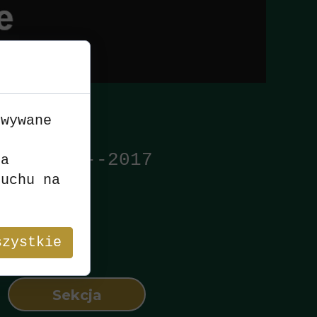
owywane
n
---2016---2017
ia
ruchu na
szystkie
Sekcja