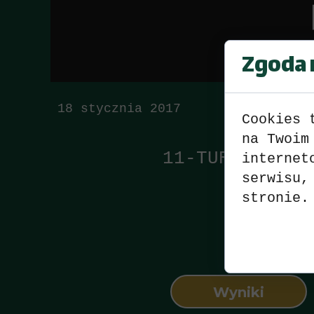
Zgoda n
18 stycznia 2017
Cookies 
na Twoim
11-TURNIEJ-SK
internet
serwisu,
stronie.
Wyniki