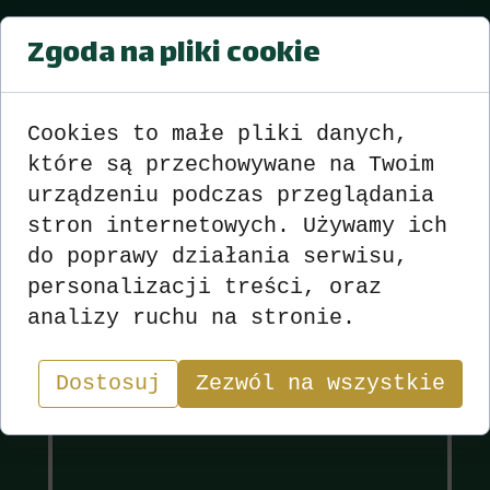
Zgoda na pliki cookie
6-TURNIEJ-SKATA-RAMSCH-
CHRZOWICE---sezon---2016---2017
Wyniki
zobacz
Cookies to małe pliki danych,
>>>
<<<
które są przechowywane na Twoim
urządzeniu podczas przeglądania
stron internetowych. Używamy ich
do poprawy działania serwisu,
Wyniki
Sekcja
personalizacji treści, oraz
analizy ruchu na stronie.
"W skacie wygrywa nie ten, kto ma najlepsze karty,
lecz ten, kto najlepiej nimi gra.”
Dostosuj
Zezwól na wszystkie