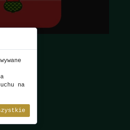
owywane
n
ia
ruchu na
szystkie