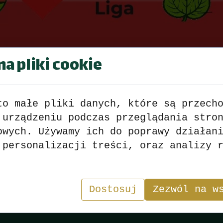
a pliki cookie
III Kolejka 2022
to małe pliki danych, które są przech
 urządzeniu podczas przeglądania stro
owych. Używamy ich do poprawy działan
I Liga Wyniki
>>>
zobacz
<<<
 personalizacji treści, oraz analizy 
II Liga Wyniki
>>>
zobacz
<<<
III Liga Wyniki
>>>
zobacz
<<<
Dostosuj
Zezwól na w
IV Liga Wyniki
>>>
zobacz
<<<