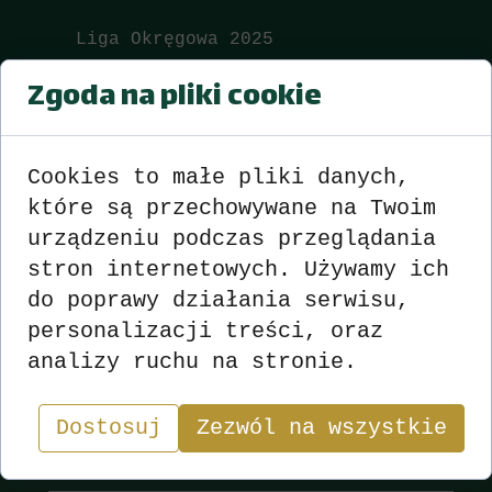
Liga Okręgowa 2025
Zgoda na pliki cookie
I Kolejka Wyniki
zobacz
>>>
<<<
II Kolejka Wyniki
zobacz
>>>
<<<
Cookies to małe pliki danych,
III Kolejka Wyniki
zobacz
>>>
<<<
które są przechowywane na Twoim
IV Kolejka Wyniki
zobacz
>>>
<<<
urządzeniu podczas przeglądania
V Kolejka Wyniki
zobacz
>>>
<<<
stron internetowych. Używamy ich
do poprawy działania serwisu,
VI Kolejka Wyniki
zobacz
>>>
<<<
personalizacji treści, oraz
analizy ruchu na stronie.
Wyniki
Sekcja
Dostosuj
Zezwól na wszystkie
"W skacie wygrywa nie ten, kto ma najlepsze karty,
lecz ten, kto najlepiej nimi gra.”