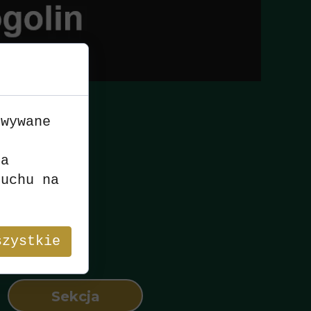
owywane
n
8
ia
ruchu na
szystkie
Sekcja