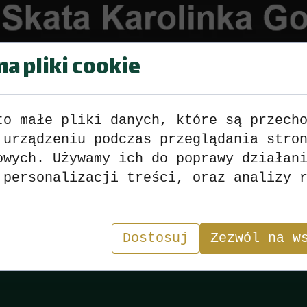
a pliki cookie
to małe pliki danych, które są przech
 urządzeniu podczas przeglądania stro
Liga Skata Gminy Gogolin 201
owych. Używamy ich do poprawy działan
Indywidualnie
 personalizacji treści, oraz analizy 
Wyniki
>>>
zobacz
<<<
Dostosuj
Zezwól na w