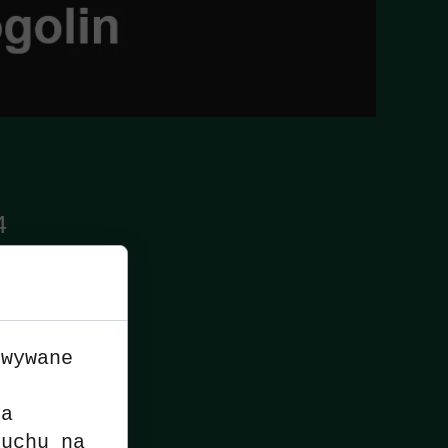
4
owywane
n
ia
ruchu na