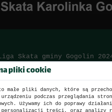
Liga Skata gminy Gogolin 202
a pliki cookie
1 Wyniki
>>>
zobacz
<<<
2 Wyniki
>>>
zobacz
<<<
to małe pliki danych, które są przech
3 Wyniki
>>>
zobacz
<<<
 urządzeniu podczas przeglądania stro
owych. Używamy ich do poprawy działan
4 Wyniki
>>>
zobacz
<<<
 personalizacji treści, oraz analizy 