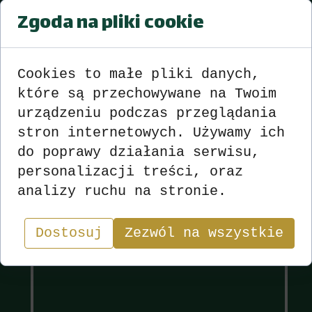
Zgoda na pliki cookie
MISTRZOSTWA GMINY W SKACIE O
PUCHAR WÓJTA GMINY DĄBROWA
MARKA LEI
Wyniki
>>>
zobacz
<<<
Cookies to małe pliki danych,
które są przechowywane na Twoim
urządzeniu podczas przeglądania
stron internetowych. Używamy ich
do poprawy działania serwisu,
Wyniki
Sekcja
personalizacji treści, oraz
analizy ruchu na stronie.
"W skacie wygrywa nie ten, kto ma najlepsze karty,
lecz ten, kto najlepiej nimi gra.”
Dostosuj
Zezwól na wszystkie