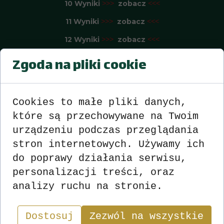
10 Wyniki
zobacz
>>>
<<<
11 Wyniki
zobacz
>>>
<<<
12 Wyniki
zobacz
>>>
<<<
13 Wyniki
zobacz
>>>
<<<
Zgoda na pliki cookie
14 Wyniki
zobacz
>>>
<<<
15 Wyniki
zobacz
>>>
<<<
Cookies to małe pliki danych,
16 Wyniki
zobacz
>>>
<<<
które są przechowywane na Twoim
urządzeniu podczas przeglądania
17 Wyniki
zobacz
>>>
<<<
stron internetowych. Używamy ich
18 Wyniki
zobacz
>>>
<<<
do poprawy działania serwisu,
19 Wyniki
zobacz
>>>
<<<
personalizacji treści, oraz
20 Wyniki
zobacz
>>>
<<<
analizy ruchu na stronie.
21 Wyniki
zobacz
>>>
<<<
Dostosuj
Zezwól na wszystkie
22 Wyniki
zobacz
>>>
<<<