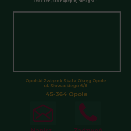
lecz ten, kto najlepiej nimi gra.”
Opolski Związek Skata Okręg Opole
ul. Słowackiego 6/6
45-364 Opole
Napisz
Zadzwoń