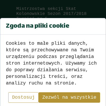
Mistrzostwa sekcji Skat
Kolonowskie Sezon 2017/2018
Turniej nr 5
Zgoda na pliki cookie
Wyniki
zobacz
>>>
<<<
Cookies to małe pliki danych,
które są przechowywane na Twoim
urządzeniu podczas przeglądania
stron internetowych. Używamy ich
do poprawy działania serwisu,
personalizacji treści, oraz
analizy ruchu na stronie.
Wyniki
Sekcja
Dostosuj
Zezwól na wszystkie
"W skacie wygrywa nie ten, kto ma najlepsze karty,