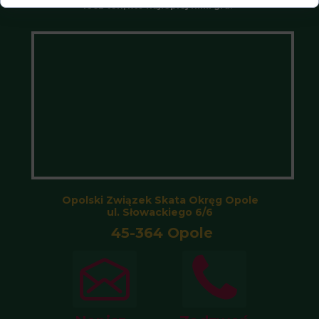
lecz ten, kto najlepiej nimi gra.”
Opolski Związek Skata Okręg Opole
ul. Słowackiego 6/6
45-364 Opole