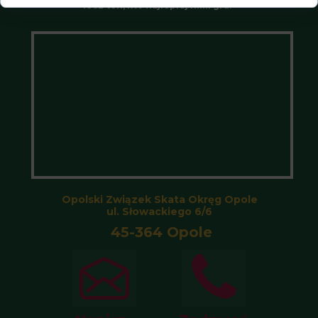
lecz ten, kto najlepiej nimi gra.”
Opolski Związek Skata Okręg Opole
ul. Słowackiego 6/6
45-364 Opole