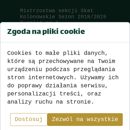
Mistrzostwa sekcji Skat
Kolonowskie Sezon 2018/2019
Turniej nr 4
Zgoda na pliki cookie
Wyniki
zobacz
>>>
<<<
Cookies to małe pliki danych,
które są przechowywane na Twoim
urządzeniu podczas przeglądania
stron internetowych. Używamy ich
do poprawy działania serwisu,
personalizacji treści, oraz
analizy ruchu na stronie.
Wyniki
Sekcja
Dostosuj
Zezwól na wszystkie
"W skacie wygrywa nie ten, kto ma najlepsze karty,