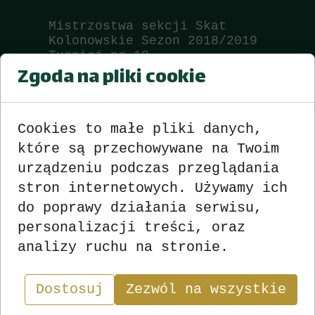
Mistrzostwa sekcji Skat
Kolonowskie Sezon 2018/2019
Turniej nr 18
Zgoda na pliki cookie
Wyniki
zobacz
>>>
<<<
Cookies to małe pliki danych,
które są przechowywane na Twoim
urządzeniu podczas przeglądania
stron internetowych. Używamy ich
do poprawy działania serwisu,
personalizacji treści, oraz
analizy ruchu na stronie.
Wyniki
Sekcja
Dostosuj
Zezwól na wszystkie
"W skacie wygrywa nie ten, kto ma najlepsze karty,