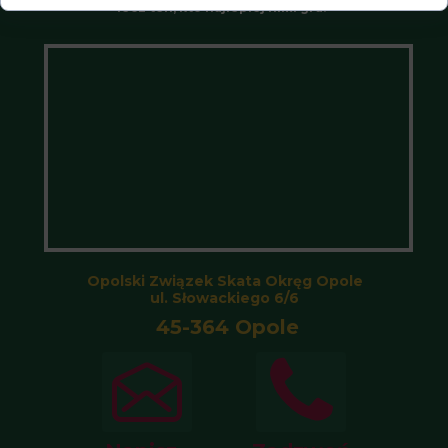
lecz ten, kto najlepiej nimi gra.”
Opolski Związek Skata Okręg Opole
ul. Słowackiego 6/6
45-364 Opole