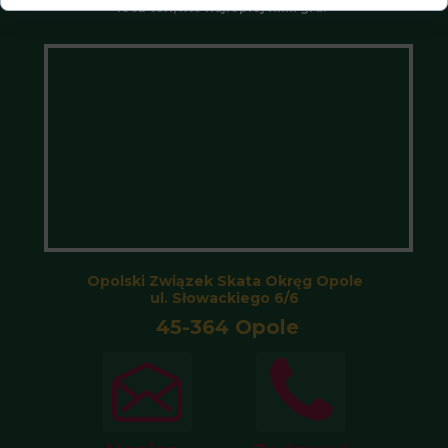
lecz ten, kto najlepiej nimi gra.”
Opolski Związek Skata Okręg Opole
ul. Słowackiego 6/6
45-364 Opole