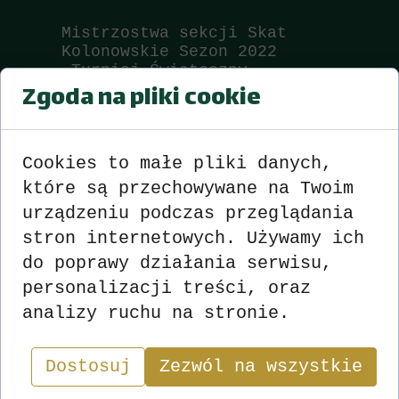
Mistrzostwa sekcji Skat
Kolonowskie Sezon 2022
Turniej Świąteczny
Zgoda na pliki cookie
Wyniki
zobacz
>>>
<<<
Cookies to małe pliki danych,
które są przechowywane na Twoim
urządzeniu podczas przeglądania
stron internetowych. Używamy ich
do poprawy działania serwisu,
personalizacji treści, oraz
analizy ruchu na stronie.
Wyniki
Sekcja
Dostosuj
Zezwól na wszystkie
"W skacie wygrywa nie ten, kto ma najlepsze karty,