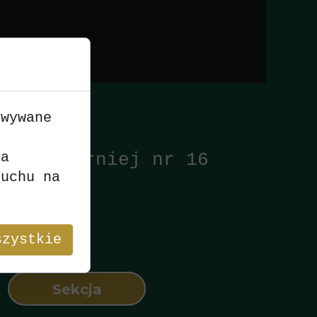
owywane
n
-2025 Turniej nr 16
ia
ruchu na
szystkie
Sekcja