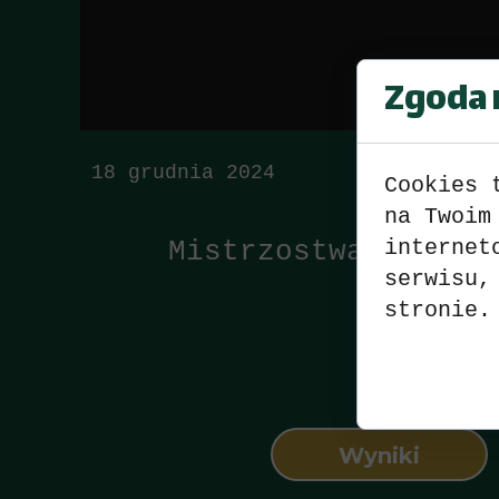
Zgoda n
18 grudnia 2024
Cookies 
na Twoim
Mistrzostwa sekcji
internet
serwisu,
stronie.
Wyniki