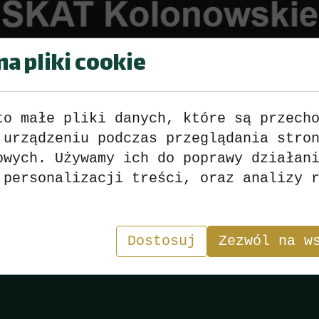
a pliki cookie
to małe pliki danych, które są przech
 urządzeniu podczas przeglądania stro
 Skat Kolonowskie Sezon 2024
owych. Używamy ich do poprawy działan
 personalizacji treści, oraz analizy 
Wyniki
>>>
zobacz
<<<
Dostosuj
Zezwól na w