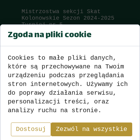
Mistrzostwa sekcji Skat
Kolonowskie Sezon 2024-2025
Turniej nr 5
Zgoda na pliki cookie
Wyniki
>>>
zobacz
<<<
Cookies to małe pliki danych,
które są przechowywane na Twoim
urządzeniu podczas przeglądania
stron internetowych. Używamy ich
do poprawy działania serwisu,
personalizacji treści, oraz
analizy ruchu na stronie.
Wyniki
Sekcja
Dostosuj
Zezwól na wszystkie
"W skacie wygrywa nie ten, kto ma najlepsze karty,