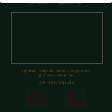
lecz ten, kto najlepiej nimi gra.”
Opolski Związek Skata Okręg Opole
ul. Słowackiego 6/6
45-364 Opole