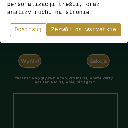
personalizacji treści, oraz
analizy ruchu na stronie.
Dostosuj
Zezwól na wszystkie
Wyniki
Sekcja
"W skacie wygrywa nie ten, kto ma najlepsze karty,
lecz ten, kto najlepiej nimi gra.”