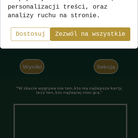
personalizacji treści, oraz
analizy ruchu na stronie.
Dostosuj
Zezwól na wszystkie
Wyniki
Sekcja
"W skacie wygrywa nie ten, kto ma najlepsze karty,
lecz ten, kto najlepiej nimi gra.”