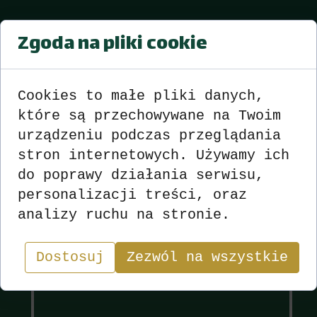
Mistrzostwa sekcji Strzelec DK
Zgoda na pliki cookie
Strzelce Op. sezon 2015-2016
Turniej nr 21 z dnia 26.01.2016
r.
Cookies to małe pliki danych,
które są przechowywane na Twoim
Wyniki
zobacz
>>>
<<<
urządzeniu podczas przeglądania
stron internetowych. Używamy ich
do poprawy działania serwisu,
personalizacji treści, oraz
Wyniki
Sekcja
analizy ruchu na stronie.
"W skacie wygrywa nie ten, kto ma najlepsze karty,
Dostosuj
lecz ten, kto najlepiej nimi gra.”
Zezwól na wszystkie