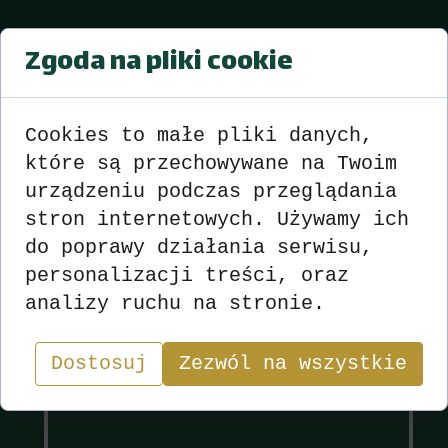
Mistrzostwa sekcji Strzelec DK
Zgoda na pliki cookie
Strzelce Op. sezon 2015-2016
Turniej nr 23 z dnia 09.02.2016
r.
Cookies to małe pliki danych,
które są przechowywane na Twoim
Wyniki
zobacz
>>>
<<<
urządzeniu podczas przeglądania
stron internetowych. Używamy ich
do poprawy działania serwisu,
personalizacji treści, oraz
Wyniki
Sekcja
analizy ruchu na stronie.
"W skacie wygrywa nie ten, kto ma najlepsze karty,
Dostosuj
lecz ten, kto najlepiej nimi gra.”
Zezwól na wszystkie