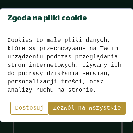
Mistrzostwa sekcji Strzelec DK
Zgoda na pliki cookie
Strzelce Op. sezon 2015-2016
Turniej nr 29 z dnia 22.03.2016
r.
Cookies to małe pliki danych,
które są przechowywane na Twoim
Wyniki
zobacz
>>>
<<<
urządzeniu podczas przeglądania
stron internetowych. Używamy ich
do poprawy działania serwisu,
personalizacji treści, oraz
Wyniki
Sekcja
analizy ruchu na stronie.
"W skacie wygrywa nie ten, kto ma najlepsze karty,
Dostosuj
lecz ten, kto najlepiej nimi gra.”
Zezwól na wszystkie