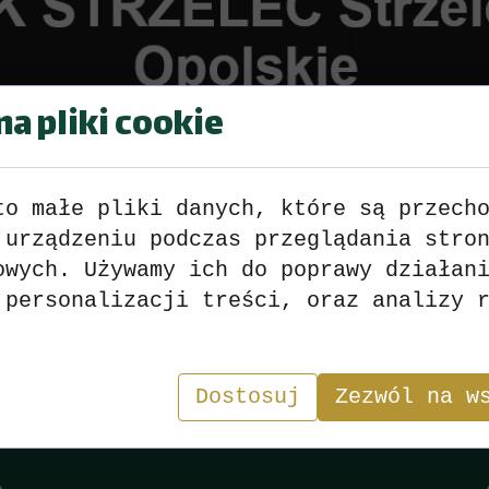
a pliki cookie
to małe pliki danych, które są przech
cji Strzelec DK Strzelce Op.
 urządzeniu podczas przeglądania stro
niej nr 30 z dnia 29.03.2016
owych. Używamy ich do poprawy działan
 personalizacji treści, oraz analizy 
Wyniki
>>>
zobacz
<<<
Dostosuj
Zezwól na w