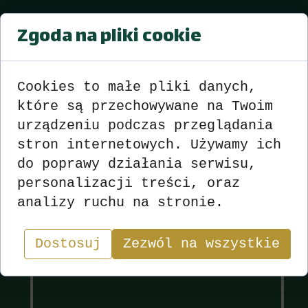
Mistrzostwa Sekcji Strzelec DK
Zgoda na pliki cookie
Strzelce Op. sezon 2017-18
Turniej nr 21 06.02.2018
Cookies to małe pliki danych,
Wyniki
zobacz
>>>
<<<
które są przechowywane na Twoim
urządzeniu podczas przeglądania
stron internetowych. Używamy ich
do poprawy działania serwisu,
personalizacji treści, oraz
Wyniki
Sekcja
analizy ruchu na stronie.
"W skacie wygrywa nie ten, kto ma najlepsze karty,
lecz ten, kto najlepiej nimi gra.”
Dostosuj
Zezwól na wszystkie