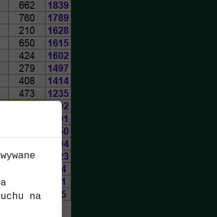
owywane
n
ia
ruchu na