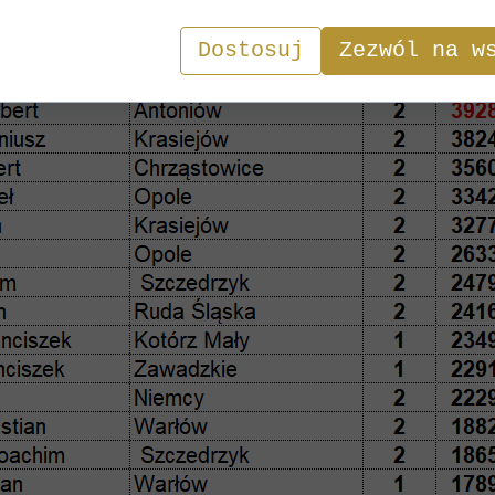
Dostosuj
Zezwól na w