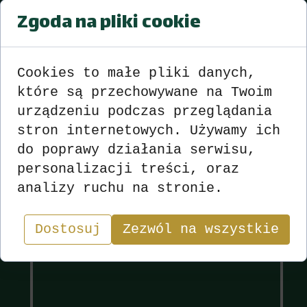
Zgoda na pliki cookie
OTWARTY TURNIEJ SKATA O PUCHAR
BURMISTRZA MIASTA BIAŁA PANA
EDWARDA PLICKO
Wyniki
>>>
zobacz
<<<
Cookies to małe pliki danych,
które są przechowywane na Twoim
urządzeniu podczas przeglądania
stron internetowych. Używamy ich
do poprawy działania serwisu,
Wyniki
Sekcja
personalizacji treści, oraz
analizy ruchu na stronie.
"W skacie wygrywa nie ten, kto ma najlepsze karty,
lecz ten, kto najlepiej nimi gra.”
Dostosuj
Zezwól na wszystkie