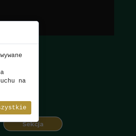
owywane
n
 nr 6
ia
ruchu na
szystkie
Sekcja