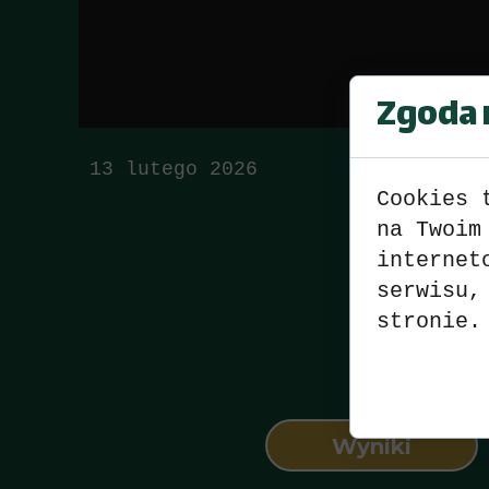
Zgoda n
13 lutego 2026
Cookies 
na Twoim
PUCH
internet
serwisu,
stronie.
Wyniki