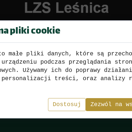
a pliki cookie
to małe pliki danych, które są przech
 urządzeniu podczas przeglądania stro
AR BURMISTRZA LEŚNICY
Turniej
owych. Używamy ich do poprawy działan
 personalizacji treści, oraz analizy 
Wyniki
>>>
zobacz
<<<
Dostosuj
Zezwól na w