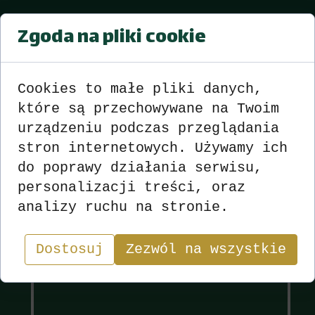
Puchar Burmistrza Strzelec
Zgoda na pliki cookie
Opolskich 2016
Turniej nr 5 17.05.2016
Cookies to małe pliki danych,
Wyniki
zobacz
>>>
<<<
które są przechowywane na Twoim
urządzeniu podczas przeglądania
stron internetowych. Używamy ich
do poprawy działania serwisu,
personalizacji treści, oraz
Wyniki
Sekcja
analizy ruchu na stronie.
"W skacie wygrywa nie ten, kto ma najlepsze karty,
lecz ten, kto najlepiej nimi gra.”
Dostosuj
Zezwól na wszystkie