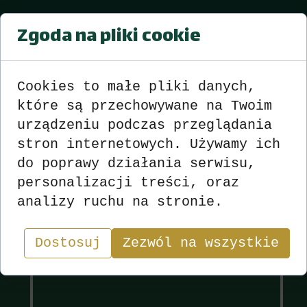
Puchar Burmistrza Strzelec
Zgoda na pliki cookie
Opolskich
Turniej nr 2 – 12.05.2015
Cookies to małe pliki danych,
Wyniki
zobacz
>>>
<<<
które są przechowywane na Twoim
urządzeniu podczas przeglądania
stron internetowych. Używamy ich
do poprawy działania serwisu,
personalizacji treści, oraz
Wyniki
Sekcja
analizy ruchu na stronie.
"W skacie wygrywa nie ten, kto ma najlepsze karty,
lecz ten, kto najlepiej nimi gra.”
Dostosuj
Zezwól na wszystkie