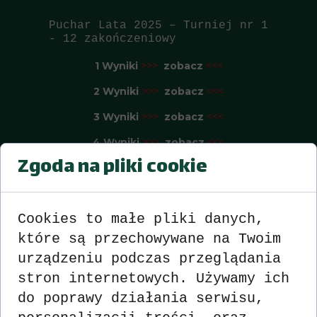
Puchar Lata 2025 – Turniej nr 1
- 12 zakończeniowy
1 Wyniki
zobacz
>>>
<<<
2 Wyniki
zobacz
>>>
<<<
3 Wyniki
zobacz
>>>
<<<
4 Wyniki
zobacz
>>>
<<<
Zgoda na pliki cookie
5 Wyniki
zobacz
>>>
<<<
6 Wyniki
zobacz
>>>
<<<
Cookies to małe pliki danych,
7 Wyniki
zobacz
>>>
<<<
które są przechowywane na Twoim
8 Wyniki
zobacz
>>>
<<<
urządzeniu podczas przeglądania
9 Wyniki
zobacz
>>>
<<<
stron internetowych. Używamy ich
10 Wyniki
zobacz
>>>
<<<
do poprawy działania serwisu,