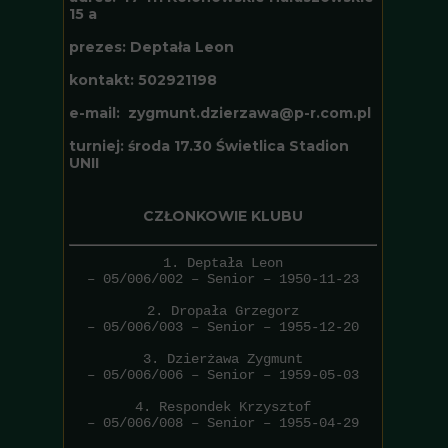
15 a
prezes: Deptała Leon
kontakt: 502921198
e-mail: zygmunt.dzierzawa@p-r.com.pl
turniej: środa 17.30 Świetlica Stadion
UNII
CZŁONKOWIE KLUBU
1. Deptała Leon
– 05/006/002 – Senior – 1950-11-23
2. Dropała Grzegorz
– 05/006/003 – Senior – 1955-12-20
3. Dzierżawa Zygmunt
– 05/006/006 – Senior – 1959-05-03
4. Respondek Krzysztof
– 05/006/008 – Senior – 1955-04-29