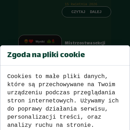
15 kwietnia 2026
CZYTAJ DALEJ
Mistrzostwa sekcji
Skat Kolonowskie
Zgoda na pliki cookie
Sezon 2025-2026
Turniej nr 30
08 kwietnia 2026
CZYTAJ DALEJ
Cookies to małe pliki danych,
które są przechowywane na Twoim
urządzeniu podczas przeglądania
stron internetowych. Używamy ich
Mistrzostwa sekcji
do poprawy działania serwisu,
Skat Kolonowskie
Sezon 2025-2026
personalizacji treści, oraz
Turniej nr 29
analizy ruchu na stronie.
01 kwietnia 2026