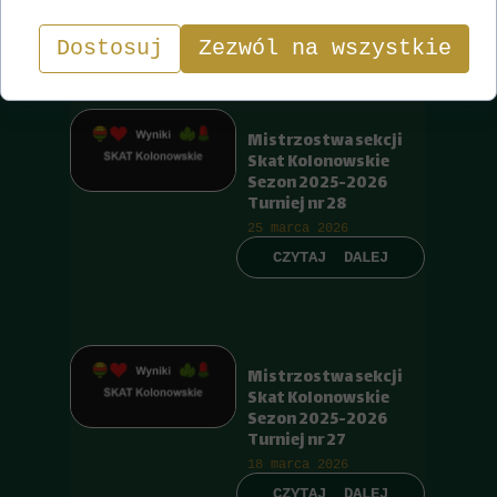
CZYTAJ DALEJ
Dostosuj
Zezwól na wszystkie
Mistrzostwa sekcji
Skat Kolonowskie
Sezon 2025-2026
Turniej nr 28
25 marca 2026
CZYTAJ DALEJ
Mistrzostwa sekcji
Skat Kolonowskie
Sezon 2025-2026
Turniej nr 27
18 marca 2026
CZYTAJ DALEJ