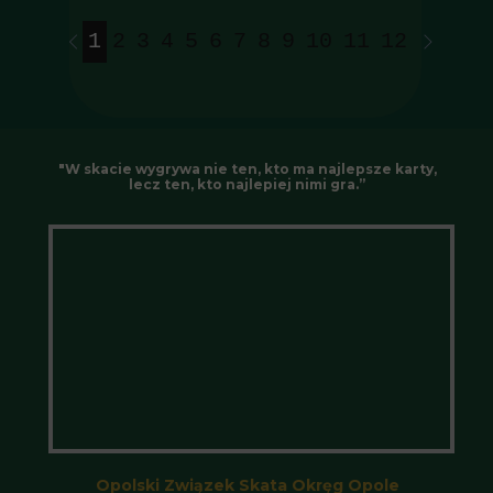
1
2
3
4
5
6
7
8
9
10
11
12
13
14
"W skacie wygrywa nie ten, kto ma najlepsze karty,
lecz ten, kto najlepiej nimi gra.”
Opolski Związek Skata Okręg Opole