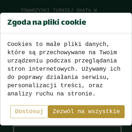
TOWARZYSKI TURNIEJ SKATA W
WYSOKIEJ
Zgoda na pliki cookie
Wyniki
zobacz
>>>
<<<
Cookies to małe pliki danych,
które są przechowywane na Twoim
urządzeniu podczas przeglądania
stron internetowych. Używamy ich
do poprawy działania serwisu,
personalizacji treści, oraz
Wyniki
Sekcja
analizy ruchu na stronie.
Dostosuj
Zezwól na wszystkie
"W skacie wygrywa nie ten, kto ma najlepsze karty,
lecz ten, kto najlepiej nimi gra.”