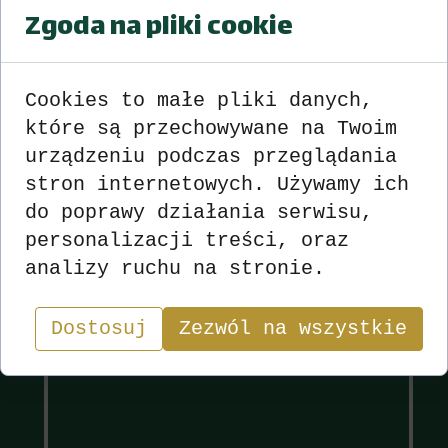
Zgoda na pliki cookie
Turniej Bożonarodzeniowy 2019
Wyniki
zobacz
>>>
<<<
Cookies to małe pliki danych,
które są przechowywane na Twoim
urządzeniu podczas przeglądania
stron internetowych. Używamy ich
Wyniki
Sekcja
do poprawy działania serwisu,
personalizacji treści, oraz
analizy ruchu na stronie.
"W skacie wygrywa nie ten, kto ma najlepsze karty,
lecz ten, kto najlepiej nimi gra.”
Dostosuj
Zezwól na wszystkie