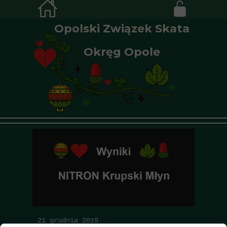
Opolski Związek Skata
Okręg Opole
21 grudnia 2019