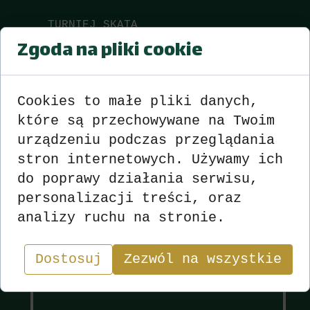
TURNIEJ SKATA
Zgoda na pliki cookie
Wyniki
zobacz
>>>
<<<
Cookies to małe pliki danych,
które są przechowywane na Twoim
urządzeniu podczas przeglądania
stron internetowych. Używamy ich
do poprawy działania serwisu,
personalizacji treści, oraz
Wyniki
Sekcja
analizy ruchu na stronie.
"W skacie wygrywa nie ten, kto ma najlepsze karty,
Dostosuj
Zezwól na wszystkie
lecz ten, kto najlepiej nimi gra.”