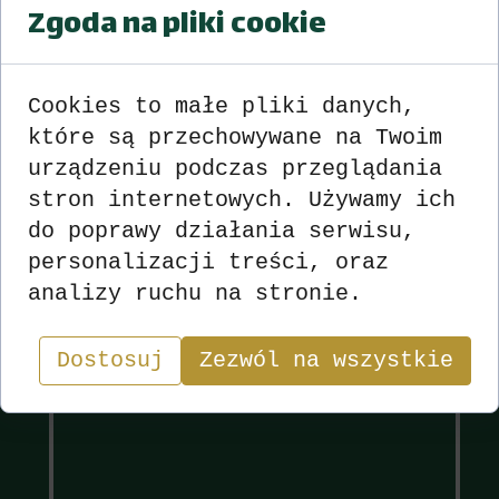
Zgoda na pliki cookie
Turniej Wiosenny
Pawonków
Wyniki
zobacz
>>>
<<<
Cookies to małe pliki danych,
które są przechowywane na Twoim
urządzeniu podczas przeglądania
stron internetowych. Używamy ich
Wyniki
Sekcja
do poprawy działania serwisu,
personalizacji treści, oraz
analizy ruchu na stronie.
"W skacie wygrywa nie ten, kto ma najlepsze karty,
lecz ten, kto najlepiej nimi gra.”
Dostosuj
Zezwól na wszystkie