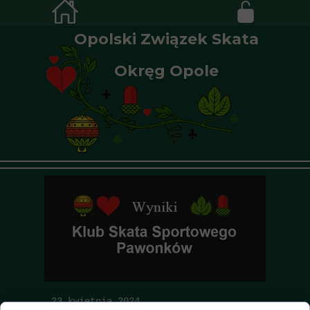
Opolski Związek Skata
Okręg Opole
23 kwietnia 2024