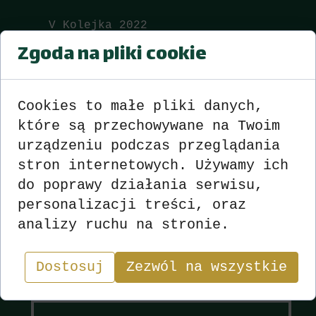
V Kolejka 2022
Zgoda na pliki cookie
I Liga Wyniki
zobacz
>>>
<<<
II Liga Wyniki
zobacz
>>>
<<<
Cookies to małe pliki danych,
które są przechowywane na Twoim
III Liga Wyniki
zobacz
>>>
<<<
urządzeniu podczas przeglądania
IV Liga Wyniki
zobacz
>>>
<<<
stron internetowych. Używamy ich
do poprawy działania serwisu,
personalizacji treści, oraz
Wyniki
Sekcja
analizy ruchu na stronie.
Dostosuj
Zezwól na wszystkie
"W skacie wygrywa nie ten, kto ma najlepsze karty,
lecz ten, kto najlepiej nimi gra.”