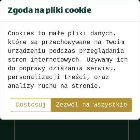
Zgoda na pliki cookie
XII OTWARTY TURNIEJ SKATA
SPORTOWEGO STRADUNIA - 2023
Wyniki
zobacz
>>>
<<<
Cookies to małe pliki danych,
które są przechowywane na Twoim
urządzeniu podczas przeglądania
stron internetowych. Używamy ich
do poprawy działania serwisu,
Wyniki
Sekcja
personalizacji treści, oraz
analizy ruchu na stronie.
"W skacie wygrywa nie ten, kto ma najlepsze karty,
lecz ten, kto najlepiej nimi gra.”
Dostosuj
Zezwól na wszystkie