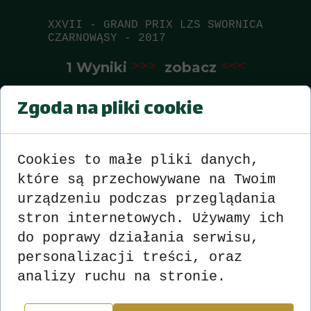
XXVII - GRAND PRIX LZS SWORNICA
CZARNOWĄSY - 2017
1 Wyniki
>>>
zobacz
<<<
2 Wyniki
>>>
zobacz
<<<
Zgoda na pliki cookie
3 Wyniki
>>>
zobacz
<<<
4 Wyniki
>>>
zobacz
<<<
Cookies to małe pliki danych,
które są przechowywane na Twoim
5 Wyniki
>>>
zobacz
<<<
urządzeniu podczas przeglądania
stron internetowych. Używamy ich
6 Wyniki
>>>
zobacz
<<<
do poprawy działania serwisu,
7 Wyniki
>>>
zobacz
<<<
personalizacji treści, oraz
analizy ruchu na stronie.
8 Wyniki
>>>
zobacz
<<<