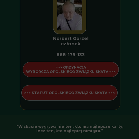
Norbert Gorzel
członek
668-175-133
>>> ORDYNACJA
WYBORCZA OPOLSKIEGO ZWIĄZKU SKATA <<<
>>> STATUT OPOLSKIEGO ZWIĄZKU SKATA <<<
"W skacie wygrywa nie ten, kto ma najlepsze karty,
lecz ten, kto najlepiej nimi gra.”