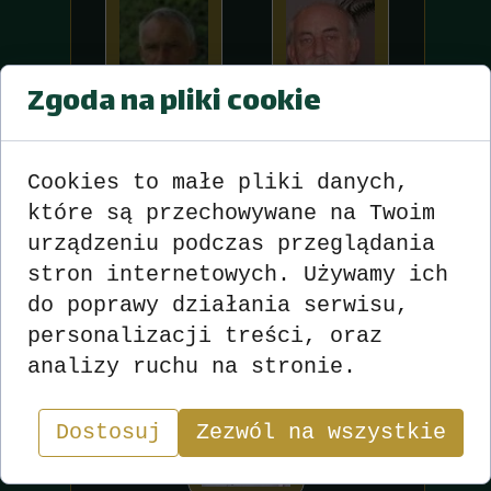
Zgoda na pliki cookie
Sojka Zbigniew
Krzysztof Samol
Cookies to małe pliki danych,
przewodniczący
sekretarz
które są przechowywane na Twoim
604-138-721
609-851-956
urządzeniu podczas przeglądania
stron internetowych. Używamy ich
do poprawy działania serwisu,
personalizacji treści, oraz
analizy ruchu na stronie.
Dostosuj
Zezwól na wszystkie