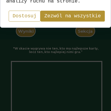
analizy ruchu na stronie.
Dostosuj
Zezwól na wszystkie
Wyniki
Sekcja
"W skacie wygrywa nie ten, kto ma najlepsze karty,
lecz ten, kto najlepiej nimi gra.”