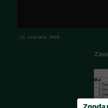
11 czerwca 2026
Zaw
Zgoda n