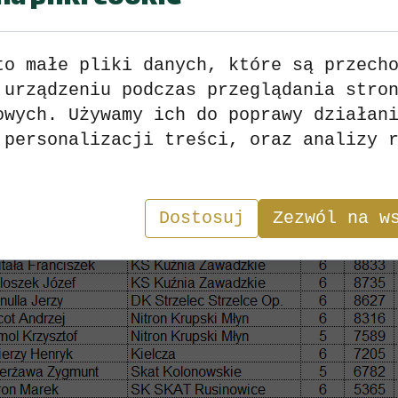
to małe pliki danych, które są przech
 urządzeniu podczas przeglądania stro
owych. Używamy ich do poprawy działan
 personalizacji treści, oraz analizy 
Dostosuj
Zezwól na w