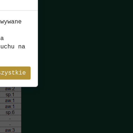
owywane
n
ia
ruchu na
szystkie