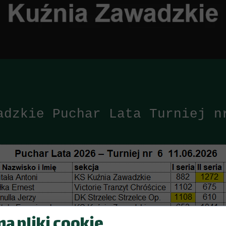
adzkie Puchar Lata Turniej n
a pliki cookie